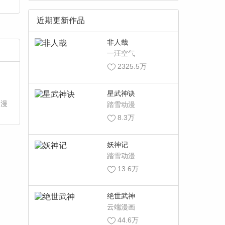
近期更新作品
非人哉
一汪空气
2325.5万
星武神诀
【漫
踏雪动漫
8.3万
妖神记
踏雪动漫
13.6万
绝世武神
云端漫画
44.6万