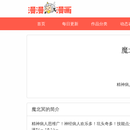
首页
每日更新
作品分类
动态
魔
精神病
魔北冥的简介
精神病人思维广！神经病人欢乐多！坑头奇多！技能点分散！
漫Σ(っ °Д °;)っ