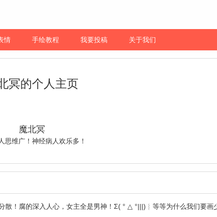
表情
手绘教程
我要投稿
关于我们
北冥的个人主页
魔北冥
人思维广！神经病人欢乐多！
腐的深入人心，女主全是男神！Σ( ° △ °|||)︴等等为什么我们要画