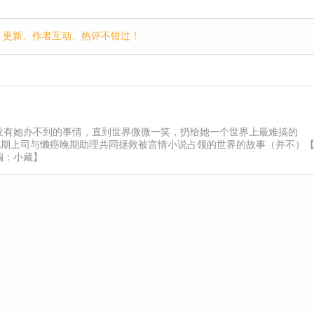
p，更新、作者互动、热评不错过！
没有她办不到的事情，直到世界微微一笑，扔给她一个世界上最难搞的
症晚期上司与懒癌晚期助理共同拯救被言情小说占领的世界的故事（并不）
编：小藏】