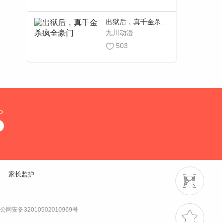
出狱后，真千金杀疯
全豪门
九川动漫
503
P
家长监护
公网安备32010502010969号