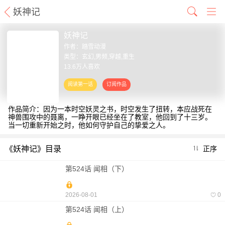
妖神记
妖神记
作者：
踏雪动漫
类型：玄幻,男频,穿越,重生
13.6万人喜欢
作品简介：因为一本时空妖灵之书，时空发生了扭转，本应战死在
神兽围攻中的聂离，一睁开眼已经坐在了教室，他回到了十三岁。
当一切重新开始之时，他如何守护自己的挚爱之人。
《妖神记》目录
正序
第524话 闻相（下）
2026-08-01
0
第524话 闻相（上）