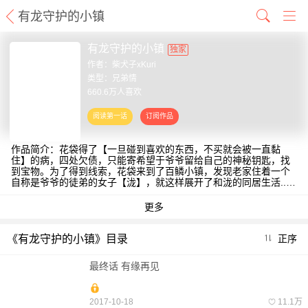
有龙守护的小镇
有龙守护的小镇
独家
作者：
柴犬子xKuri
类型：兄弟情
660.6万人喜欢
作品简介：花袋得了【一旦碰到喜欢的东西，不买就会被一直黏
住】的病，四处欠债，只能寄希望于爷爷留给自己的神秘钥匙，找
到宝物。为了得到线索，花袋来到了百鳞小镇，发现老家住着一个
自称是爷爷的徒弟的女子【泷】，就这样展开了和泷的同居生活......
［漫漫漫画独家，逢周三更新，责编：小藏］
《有龙守护的小镇》目录
正序
最终话 有缘再见
2017-10-18
11.1万