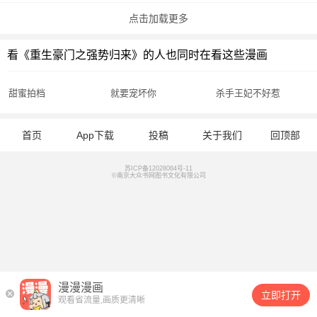
点击加载更多
看《重生豪门之强势归来》的人也同时在看这些漫画
甜蜜拍档
就要宠坏你
杀手王妃不好惹
首页
App下载
投稿
关于我们
回顶部
苏ICP备12028084号-11
©南京大众书网图书文化有限公司
漫漫漫画
立即打开
观看省流量,画质更清晰