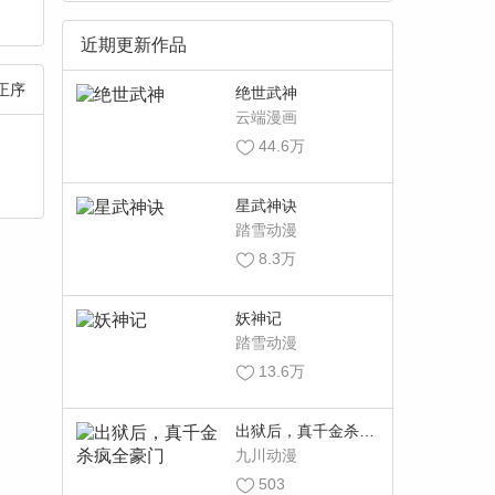
近期更新作品
正序
绝世武神
云端漫画
44.6万
星武神诀
踏雪动漫
8.3万
妖神记
踏雪动漫
13.6万
出狱后，真千金杀疯
全豪门
九川动漫
503