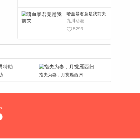
嗜血暴君竟是我前夫
九川动漫
5293
助
指夫为妻，月拢雁西归
P