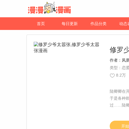
首页
每日更新
作品分类
动态
修罗
作者：
凤
类型：恋
8.2万
陆卿卿在
于是各种
过……陆
来来回回中
开