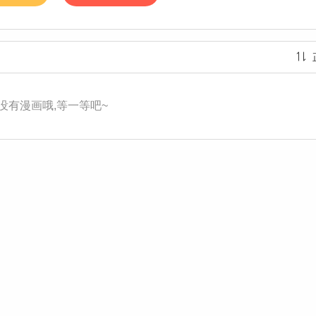
没有漫画哦,等一等吧~