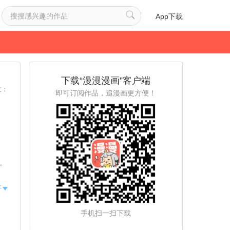
App下载
下载“漫漫漫画”客户端
友：
即可订阅作品，追漫画更方便！
。
的
开
手机扫一扫下载