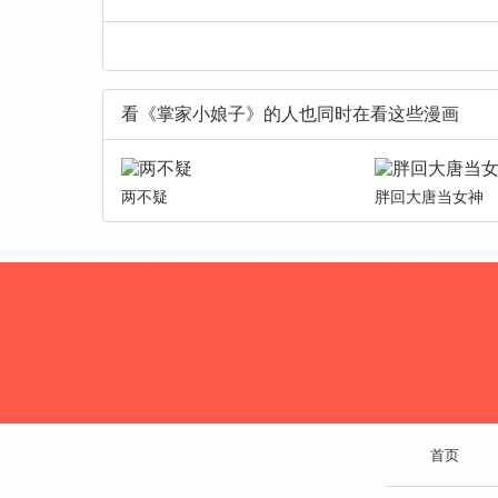
看《掌家小娘子》的人也同时在看这些漫画
两不疑
胖回大唐当女神
首页