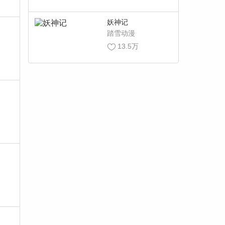
妖神记
踏雪动漫
13.5万