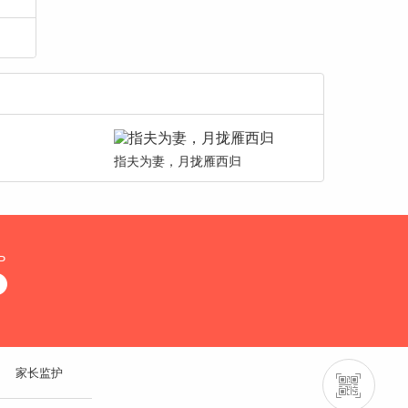
指夫为妻，月拢雁西归
P
家长监护