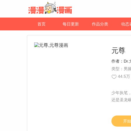
首页
每日更新
作品分类
动态
元尊
作者：
Dr
类型：男频
44.5万
少年执笔
还是圣龙
开