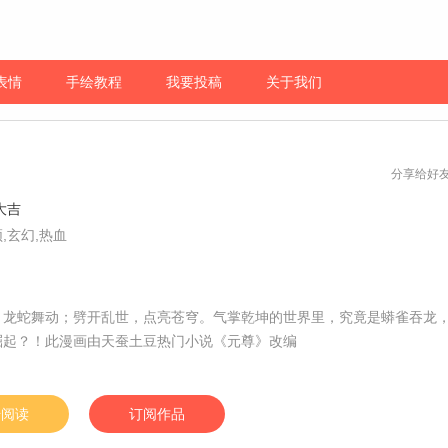
表情
手绘教程
我要投稿
关于我们
分享给好
.大吉
,玄幻,热血
，龙蛇舞动；劈开乱世，点亮苍穹。气掌乾坤的世界里，究竟是蟒雀吞龙
崛起？！此漫画由天蚕土豆热门小说《元尊》改编
始阅读
订阅作品