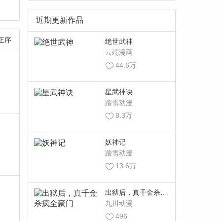
近期更新作品
正序
绝世武神
云端漫画
44.6万
星武神诀
踏雪动漫
8.3万
妖神记
踏雪动漫
13.6万
出狱后，真千金杀疯
全豪门
九川动漫
496