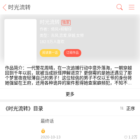
时光流转
时光流转
独家
作者：
倚风×抑郁仔
类型：古风,恋爱,穿越,女频
182.5万人喜欢
作品简介：一代警花周晴，在一次追捕行动中意外落海，一朝穿越
回到千年以前，就被当成妖怪押解进京？更倒霉的是她还遇见了那
个梦里夜夜轻薄自己的男子！这位轻佻的男子不仅以王爷的身份将
她强留在王府，还用各种诡异的案件惹得她查案癖频犯，不知不觉
被卷入更大的阴谋……泼辣警花遇上风流王爷，如何见招拆招并在
这不属于自己的时代活得风生水起？【责编：阿丁/小藏】
《时光流转》目录
正序
最终话
2020-10-13
1.2万