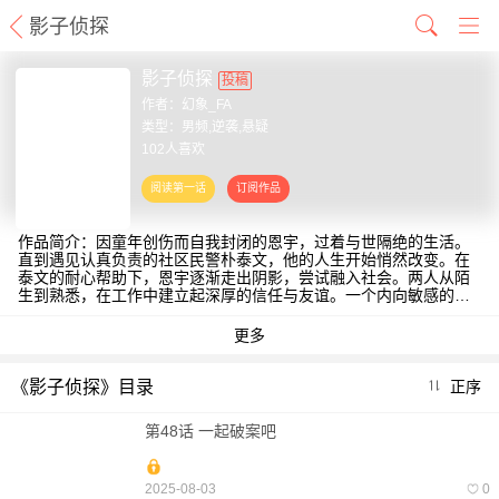
影子侦探
影子侦探
投稿
作者：
幻象_FA
类型：男频,逆袭,悬疑
102人喜欢
作品简介：因童年创伤而自我封闭的恩宇，过着与世隔绝的生活。
直到遇见认真负责的社区民警朴泰文，他的人生开始悄然改变。在
泰文的耐心帮助下，恩宇逐渐走出阴影，尝试融入社会。两人从陌
生到熟悉，在工作中建立起深厚的信任与友谊。一个内向敏感的普
通人，一个正直热心的警察，他们携手解决社区中的大小事务，在
互相扶持中共同成长。这是一个关于治愈创伤、重拾勇气的温暖故
事。
《影子侦探》目录
正序
第48话 一起破案吧
2025-08-03
0