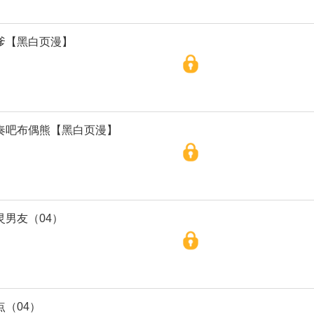
老爹【黑白页漫】
演奏吧布偶熊【黑白页漫】
灵男友（04）
点（04）