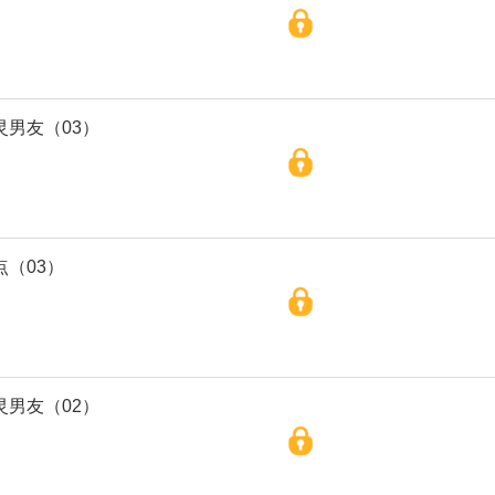
灵男友（03）
点（03）
灵男友（02）