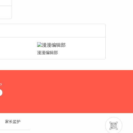
漫漫编辑部
P
家长监护