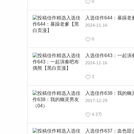
0
入选佳作644：暴躁
2024-11-16
0
入选佳作643：一起
2024-11-16
3
入选佳作638：我的幽
2017-12-29
4.3万
入选佳作637：血色甜