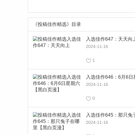
《投稿佳作精选》目录
入选佳作647：天天向
2024-11-16
1
入选佳作646：6月6
2024-11-16
0
入选佳作645：那只
2024-11-16