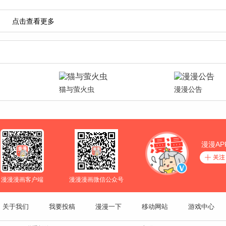
猫与萤火虫
漫漫公告
漫漫AP
漫漫漫画客户端
漫漫漫画微信公众号
关于我们
我要投稿
漫漫一下
移动网站
游戏中心