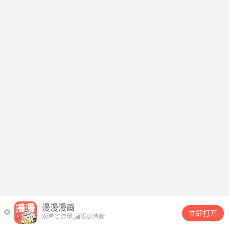
漫漫漫画
立即打开
观看省流量,画质更清晰