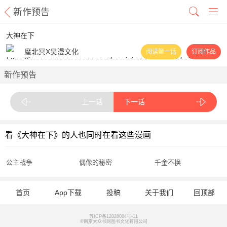
新作预告
大神在下
魔北冥X昊漫文化
阅读第一话
订阅作品
新作预告
上一话
下一话
看《大神在下》的人也同时在看这些漫画
公主战争
偶像的秘密
千金不换
首页
App下载
投稿
关于我们
回顶部
苏ICP备12028084号-11
©南京大众书网图书文化有限公司