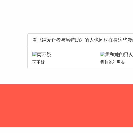
看《纯爱作者与男特助》的人也同时在看这些漫
两不疑
我和她的男友