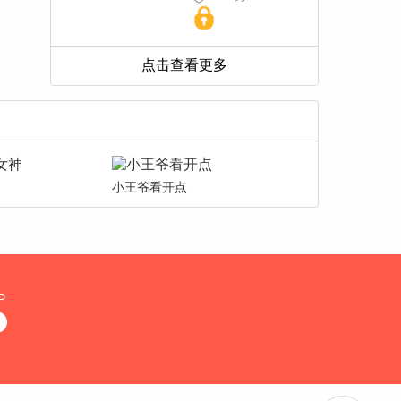
小王爷看开点
P