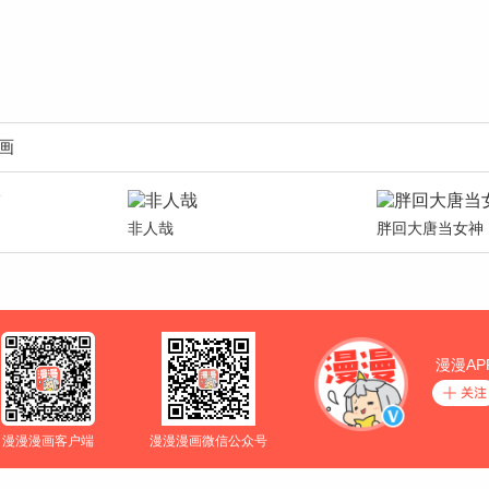
画
非人哉
胖回大唐当女神
漫漫AP
漫漫漫画客户端
漫漫漫画微信公众号