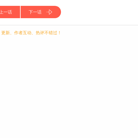
上一话
下一话
p，更新、作者互动、热评不错过！