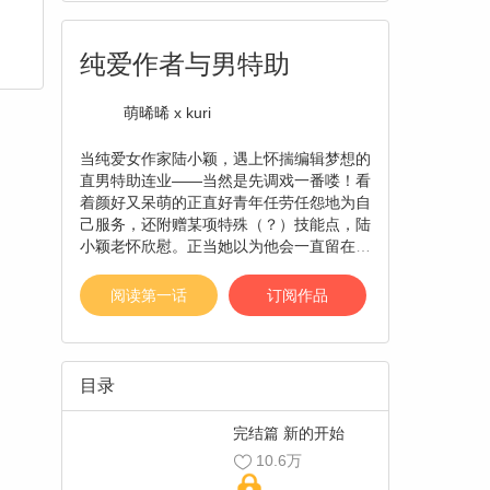
纯爱作者与男特助
萌晞晞 x kuri
当纯爱女作家陆小颖，遇上怀揣编辑梦想的
直男特助连业——当然是先调戏一番喽！看
着颜好又呆萌的正直好青年任劳任怨地为自
己服务，还附赠某项特殊（？）技能点，陆
小颖老怀欣慰。正当她以为他会一直留在自
己身边时，危机却突然降临……他，还会甘
心留在自己身边吗？ 来来来~老司机教你考
阅读第一话
订阅作品
驾照！bl女作家与怂萌特助的故事即将发车
哦！由本作品改编的短剧《跨次元恋爱》
12月31日在快手上线，每周2、4、6晚7点
更新【漫漫独家，每周一更新，责编：吖
目录
西】
完结篇 新的开始
10.6万