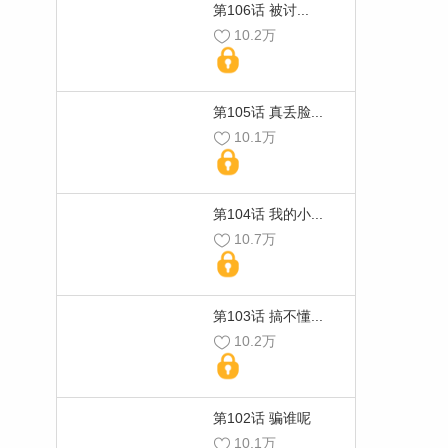
第106话 被讨...
10.2万
第105话 真丢脸...
10.1万
第104话 我的小...
10.7万
第103话 搞不懂...
10.2万
第102话 骗谁呢
10.1万