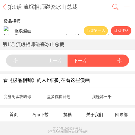
第1话 流氓相师碰瓷冰山总裁
极品相师
逐浪漫画
阅读第一话
订阅作品
第1话 流氓相师碰瓷冰山总裁
上一话
下一话
看《极品相师》的人也同时在看这些漫画
变身闺蜜攻略你
星梦偶像计划
我是韩三千
首页
App下载
投稿
关于我们
回顶部
苏ICP备12028084号-11
©南京大众书网图书文化有限公司