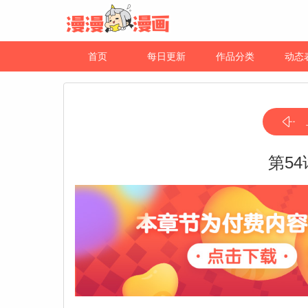
首页
每日更新
作品分类
动态
第5