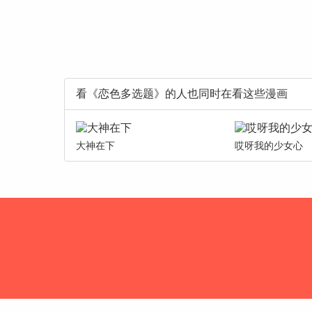
看《恋色多选题》的人也同时在看这些漫画
大神在下
哎呀我的少女心