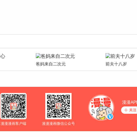
爸妈来自二次元
前夫十八岁
漫漫AP
漫漫漫画客户端
漫漫漫画微信公众号