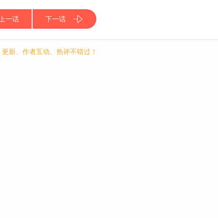
上一话
下一话
p，更新、作者互动、热评不错过！