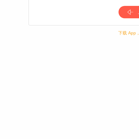
下载 Ap