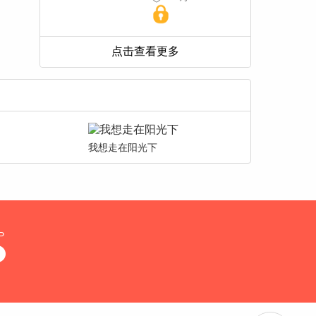
我想走在阳光下
P