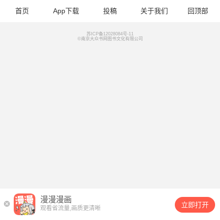
首页
App下载
投稿
关于我们
回顶部
苏ICP备12028084号-11
©南京大众书网图书文化有限公司
漫漫漫画
立即打开
观看省流量,画质更清晰