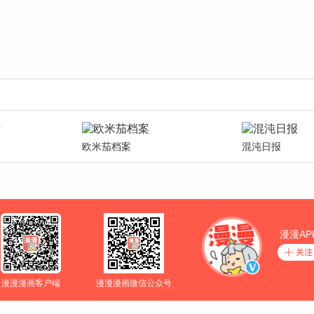
欧米茄档案
混沌日报
漫漫AP
漫漫漫画客户端
漫漫漫画微信公众号