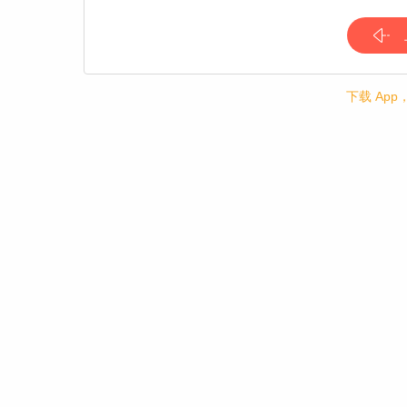
下载 Ap