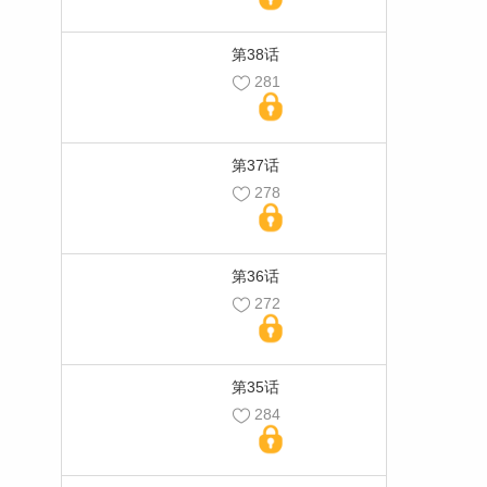
第38话
281
第37话
278
第36话
272
第35话
284