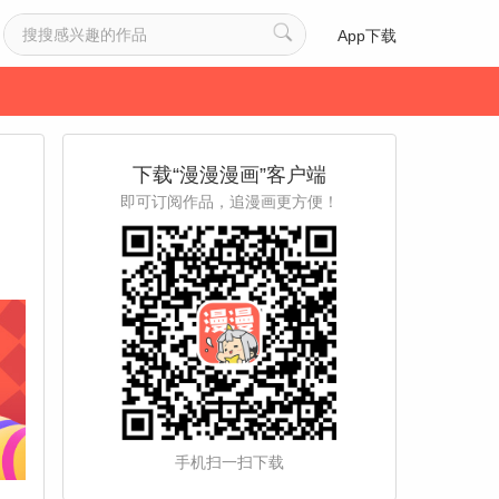
App下载
下载“漫漫漫画”客户端
即可订阅作品，追漫画更方便！
手机扫一扫下载