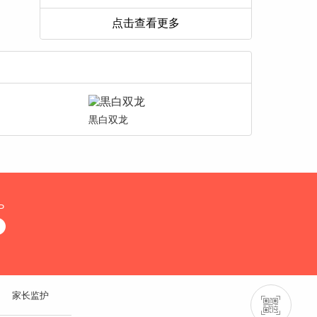
黒白双龙
P
家长监护