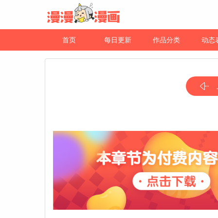
首页
每日更新
作品分类
动态