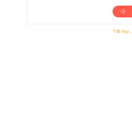
下载 Ap