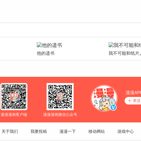
他的遗书
我不可能和纸片
漫漫AP
漫漫漫画客户端
漫漫漫画微信公众号
关于我们
我要投稿
漫漫一下
移动网站
游戏中心