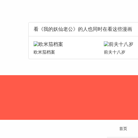
看《我的妖仙老公》的人也同时在看这些漫画
欧米茄档案
前夫十八岁
首页