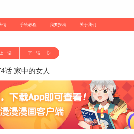
表情
手绘教程
我要投稿
关于我们
上一话
下一话
74话 家中的女人