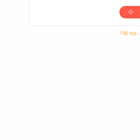
下载 Ap