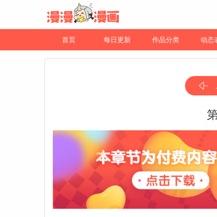
首页
每日更新
作品分类
动态