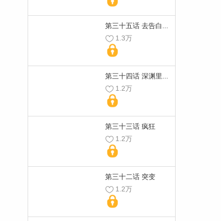
第三十五话 去告白...
1.3万
第三十四话 深渊里...
1.2万
第三十三话 疯狂
1.2万
第三十二话 突变
1.2万