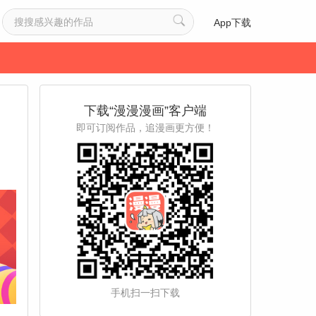
App下载
下载“漫漫漫画”客户端
即可订阅作品，追漫画更方便！
手机扫一扫下载