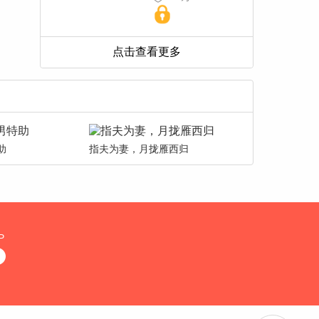
助
指夫为妻，月拢雁西归
P