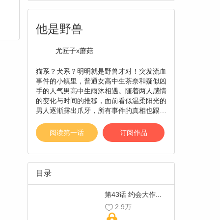
他是野兽
尤匠子x蘑菇
猫系？犬系？明明就是野兽才对！突发流血
事件的小镇里，普通女高中生茶奈和疑似凶
手的人气男高中生雨沐相遇。随着两人感情
的变化与时间的推移，面前看似温柔阳光的
男人逐渐露出爪牙，所有事件的真相也跟着
浮出水面。
阅读第一话
订阅作品
目录
第43话 约会大作...
2.9万