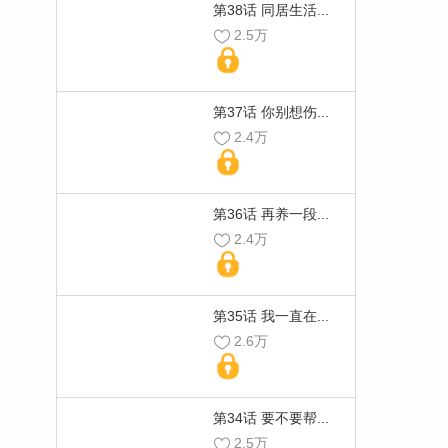
第38话 同居生活...
2.5万
第37话 你别想伤...
2.4万
第36话 再养一段...
2.4万
第35话 我一直在...
2.6万
第34话 要不要帮...
2.5万