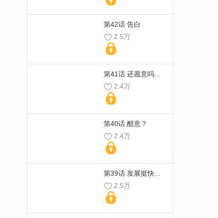
第42话 告白
2.5万
第41话 还愿意吗...
2.4万
第40话 醋意？
2.4万
第39话 发展挺快...
2.5万