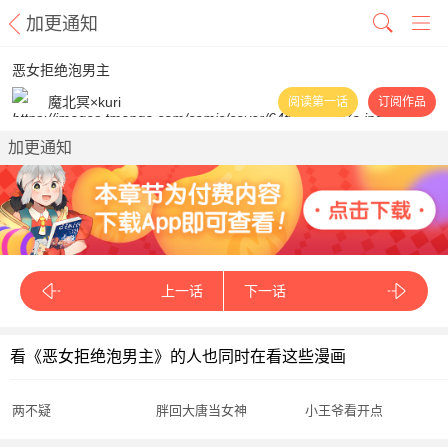
加更通知
恶女拒绝泡男主
魔北冥×kuri
阅读第一话
订阅作品
加更通知
上一话
下一话
看《恶女拒绝泡男主》的人也同时在看这些漫画
两不疑
胖回大唐当女神
小王爷看开点