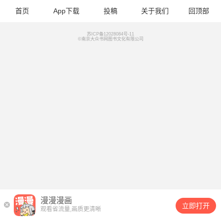
首页
App下载
投稿
关于我们
回顶部
苏ICP备12028084号-11
©南京大众书网图书文化有限公司
漫漫漫画
立即打开
观看省流量,画质更清晰