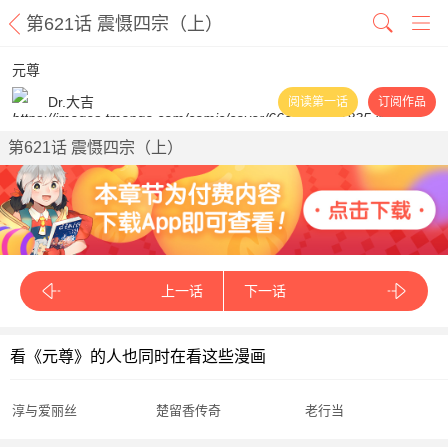
第621话 震慑四宗（上）
元尊
Dr.大吉
阅读第一话
订阅作品
第621话 震慑四宗（上）
上一话
下一话
看《元尊》的人也同时在看这些漫画
淳与爱丽丝
楚留香传奇
老行当