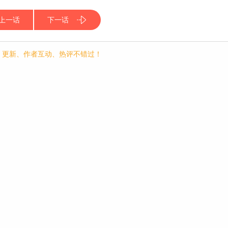
上一话
下一话
p，更新、作者互动、热评不错过！