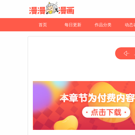
首页
每日更新
作品分类
动态