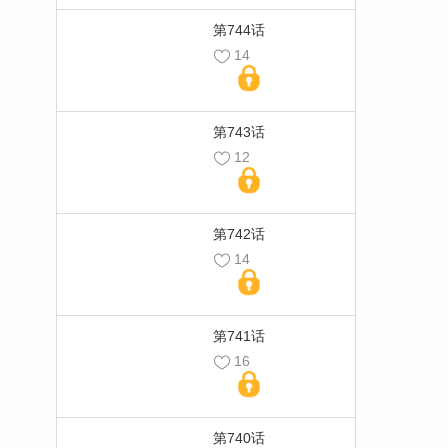
第744话
14
第743话
12
第742话
14
第741话
16
第740话