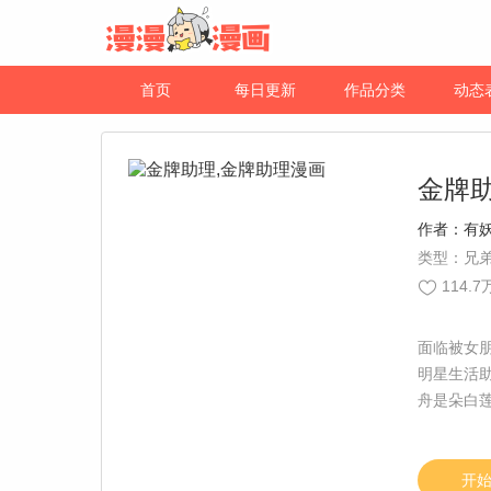
首页
每日更新
作品分类
动态
金牌
作者：
有
类型：兄
114.7
面临被女
明星生活
舟是朵白
开