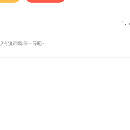
没有漫画哦,等一等吧~