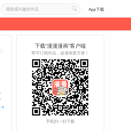
App下载
下载“漫漫漫画”客户端
友：
即可订阅作品，追漫画更方便！
份
卢
伺
开
手机扫一扫下载