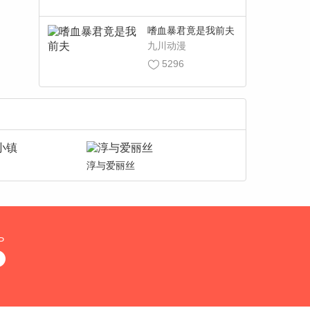
嗜血暴君竟是我前夫
九川动漫
5296
淳与爱丽丝
P