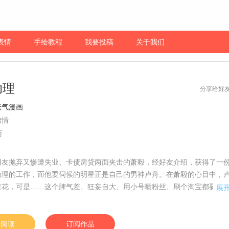
表情
手绘教程
我要投稿
关于我们
助理
分享给好
妖气漫画
弟情
万
朋友抛弃又惨遭失业、卡债房贷两面夹击的萧毅，经好友介绍，获得了一
助理的工作，而他要伺候的明星正是自己的男神卢舟。在萧毅的心目中，
莲花，可是……这个脾气差、狂妄自大、用小号喷粉丝、刷个淘宝都要人
展
候的人是谁？本作由有妖气漫画提供更新 作者：修大绿Green
始阅读
订阅作品