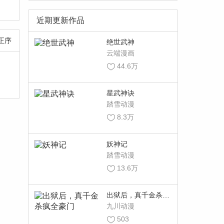
近期更新作品
正序
绝世武神
云端漫画
44.6万
星武神诀
踏雪动漫
8.3万
妖神记
踏雪动漫
13.6万
出狱后，真千金杀疯
全豪门
九川动漫
503