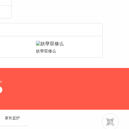
妖孽双修么
P
家长监护