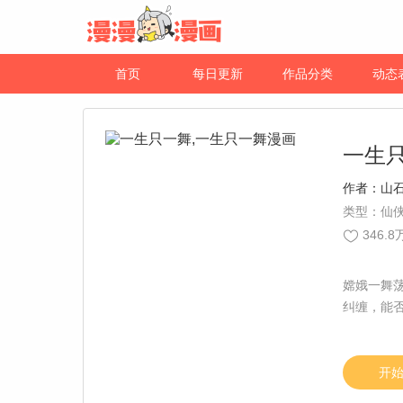
首页
每日更新
作品分类
动态
一生
作者：
山
类型：仙
346.8
嫦娥一舞
纠缠，能
开