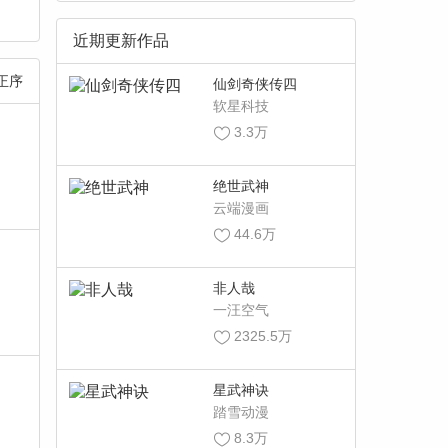
近期更新作品
正序
仙剑奇侠传四
软星科技
3.3万
绝世武神
云端漫画
44.6万
非人哉
一汪空气
2325.5万
星武神诀
踏雪动漫
8.3万