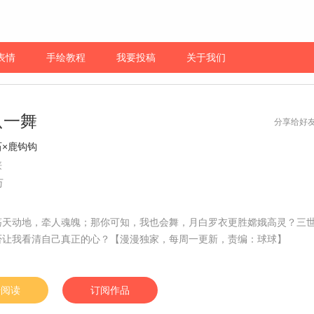
表情
手绘教程
我要投稿
关于我们
只一舞
分享给好
石×鹿钩钩
侠
万
荡天动地，牵人魂魄；那你可知，我也会舞，月白罗衣更胜嫦娥高灵？三
否让我看清自己真正的心？【漫漫独家，每周一更新，责编：球球】
始阅读
订阅作品