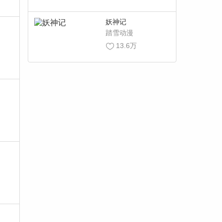
妖神记
踏雪动漫
13.6万