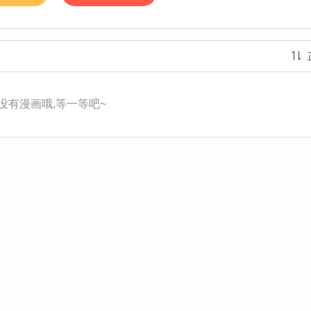
没有漫画哦,等一等吧~