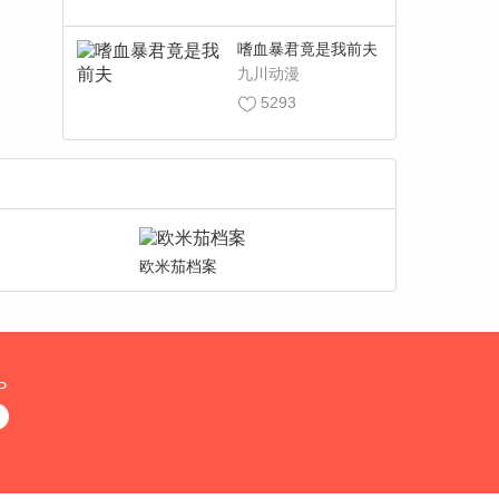
嗜血暴君竟是我前夫
九川动漫
5293
欧米茄档案
P