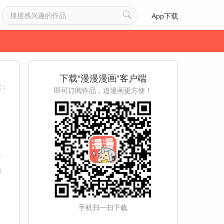
App下载
下载“漫漫漫画”客户端
友：
即可订阅作品，追漫画更方便！
了
自
手机扫一扫下载