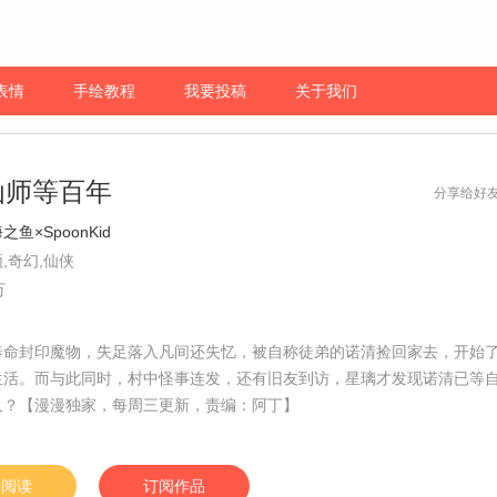
表情
手绘教程
我要投稿
关于我们
仙师等百年
分享给好
之鱼×SpoonKid
,奇幻,仙侠
万
奉命封印魔物，失足落入凡间还失忆，被自称徒弟的诺清捡回家去，开始
生活。而与此同时，村中怪事连发，还有旧友到访，星璃才发现诺清已等
久？【漫漫独家，每周三更新，责编：阿丁】
始阅读
订阅作品