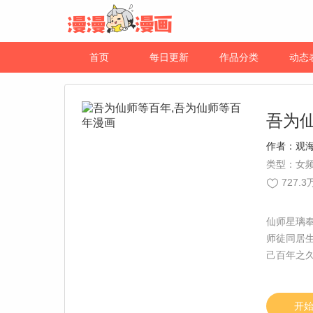
首页
每日更新
作品分类
动态
吾为
作者：
观海
类型：女频
727.3
仙师星璃
师徒同居
己百年之
开