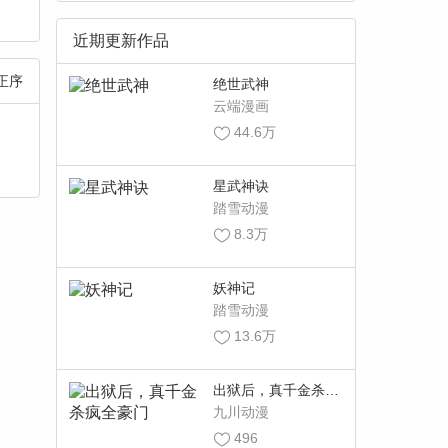
近期更新作品
正序
绝世武神
云端漫画
44.6万
星武神诀
踏雪动漫
8.3万
妖神记
踏雪动漫
13.6万
出狱后，真千金杀疯
全豪门
九川动漫
496