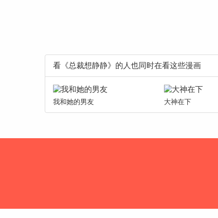
看《总裁想静静》的人也同时在看这些漫画
我和她的男友
大神在下