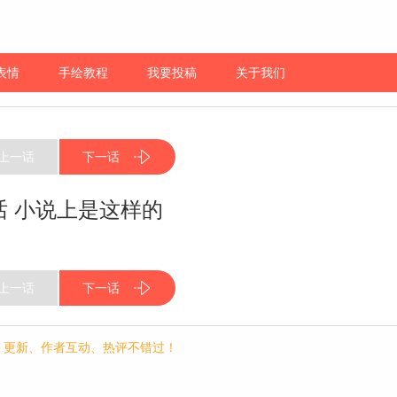
表情
手绘教程
我要投稿
关于我们
上一话
下一话
话 小说上是这样的
上一话
下一话
p，更新、作者互动、热评不错过！