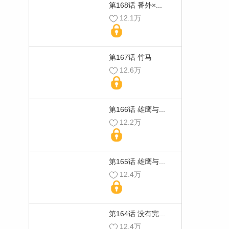
第168话 番外×...
12.1万
第167话 竹马
12.6万
第166话 雄鹰与...
12.2万
第165话 雄鹰与...
12.4万
第164话 没有完...
12.4万