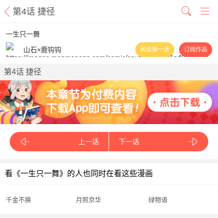
第4话 捷径
一生只一舞
山石×鹿钩钩
阅读第一话
订阅作品
第4话 捷径
上一话
下一话
看《一生只一舞》的人也同时在看这些漫画
千金不换
月照京华
绿物语