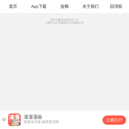
首页
App下载
投稿
关于我们
回顶部
苏ICP备12028084号-11
©南京大众书网图书文化有限公司
漫漫漫画
立即打开
观看省流量,画质更清晰