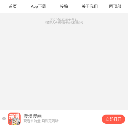
首页
App下载
投稿
关于我们
回顶部
苏ICP备12028084号-11
©南京大众书网图书文化有限公司
漫漫漫画
立即打开
观看省流量,画质更清晰