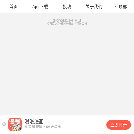
首页
App下载
投稿
关于我们
回顶部
苏ICP备12028084号-11
©南京大众书网图书文化有限公司
漫漫漫画
立即打开
观看省流量,画质更清晰