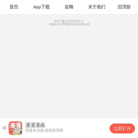
首页
App下载
投稿
关于我们
回顶部
苏ICP备12028084号-11
©南京大众书网图书文化有限公司
漫漫漫画
立即打开
观看省流量,画质更清晰