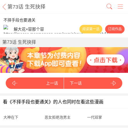
第73话 生死抉择
不择手段也要通关
解大花×容那个容
阅读第一话
订阅作品
第73话 生死抉择
上一话
下一话
看《不择手段也要通关》的人也同时在看这些漫画
大神在下
恶女拒绝泡男主
一代班掌