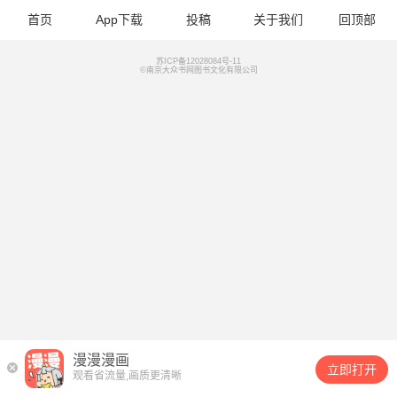
首页
App下载
投稿
关于我们
回顶部
苏ICP备12028084号-11
©南京大众书网图书文化有限公司
漫漫漫画
立即打开
观看省流量,画质更清晰