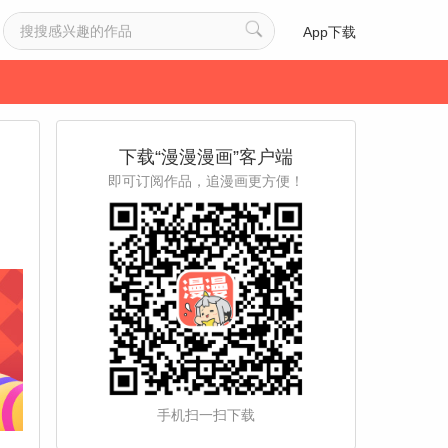
App下载
下载“漫漫漫画”客户端
即可订阅作品，追漫画更方便！
手机扫一扫下载