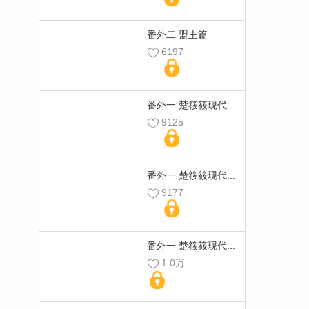
番外二 盟主篇
6197
番外一 楚筱筱现代...
9125
番外一 楚筱筱现代...
9177
番外一 楚筱筱现代...
1.0万