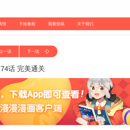
表情
手绘教程
我要投稿
关于我们
上一话
下一话
74话 完美通关