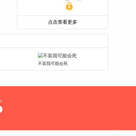
不装我可能会死
P