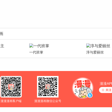
画
一代班掌
淳与爱丽丝
漫漫AP
漫漫漫画客户端
漫漫漫画微信公众号