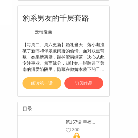
豹系男友的千层套路
云端漫画
【每周二、周六更新】婚礼当天，落小咖撞
破了新郎和伴娘兼闺蜜的偷情。面对双重背
叛，她果断离婚，踹掉渣男绿茶，决心从此
专注事业。然而缘分，却让她一脚踏进了萧
南的猎爱陷阱里，隐藏在傲娇本质下的千层
套路，落小咖要如何应对？
阅读第一话
订阅作品
目录
第157话 幸福...
300