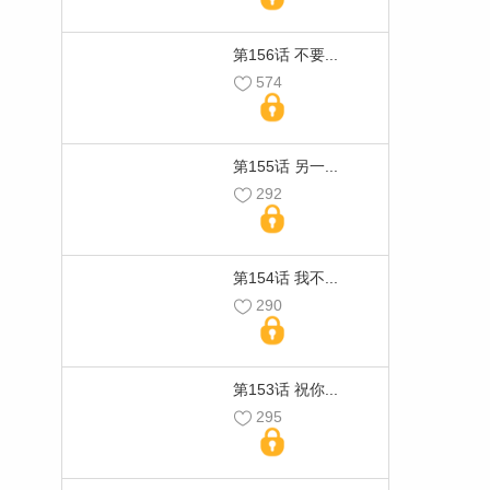
第156话 不要...
574
第155话 另一...
292
第154话 我不...
290
第153话 祝你...
295