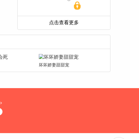
坏坏娇妻甜甜宠
P