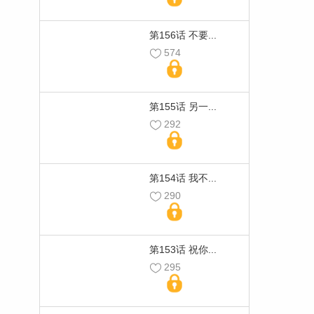
第156话 不要...
574
第155话 另一...
292
第154话 我不...
290
第153话 祝你...
295