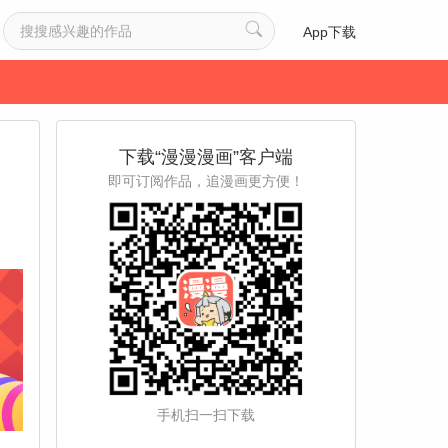
App下载
下载“漫漫漫画”客户端
即可订阅作品，追漫画更方便！
手机扫一扫下载