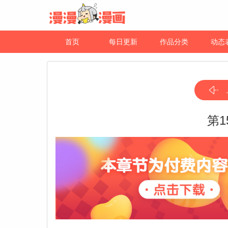
首页
每日更新
作品分类
动态
第1