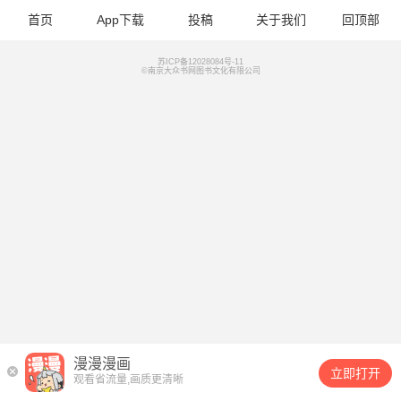
首页
App下载
投稿
关于我们
回顶部
苏ICP备12028084号-11
©南京大众书网图书文化有限公司
漫漫漫画
立即打开
观看省流量,画质更清晰