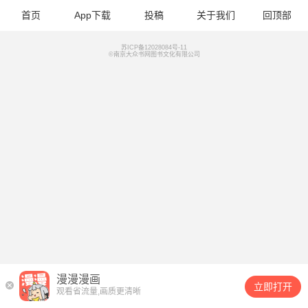
首页
App下载
投稿
关于我们
回顶部
苏ICP备12028084号-11
©南京大众书网图书文化有限公司
漫漫漫画
立即打开
观看省流量,画质更清晰