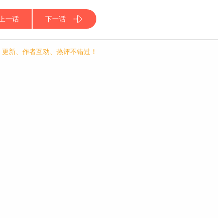
上一话
下一话
p，更新、作者互动、热评不错过！