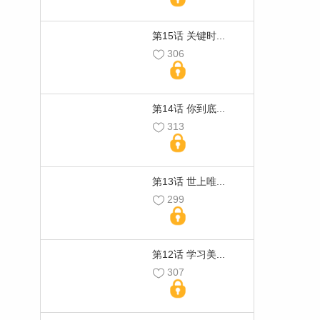
第15话 关键时...
306
第14话 你到底...
313
第13话 世上唯...
299
第12话 学习美...
307