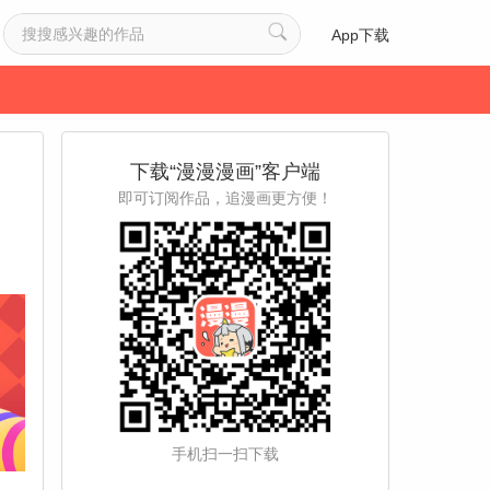
App下载
下载“漫漫漫画”客户端
即可订阅作品，追漫画更方便！
手机扫一扫下载