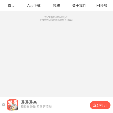
首页
App下载
投稿
关于我们
回顶部
苏ICP备12028084号-11
©南京大众书网图书文化有限公司
漫漫漫画
立即打开
观看省流量,画质更清晰