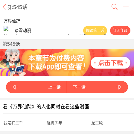
第545话
万界仙踪
踏雪动漫
阅读第一话
订阅作品
第545话
上一话
下一话
看《万界仙踪》的人也同时在看这些漫画
我是韩三千
醒狮少年
龙王殿