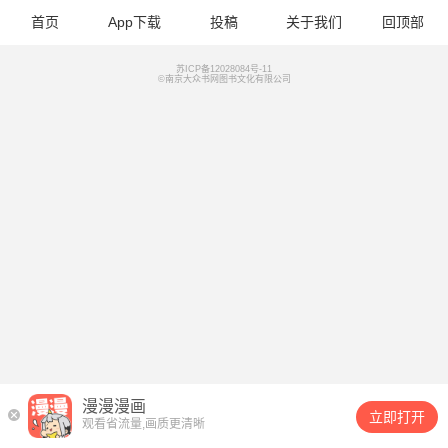
首页
App下载
投稿
关于我们
回顶部
苏ICP备12028084号-11
©南京大众书网图书文化有限公司
漫漫漫画
立即打开
观看省流量,画质更清晰