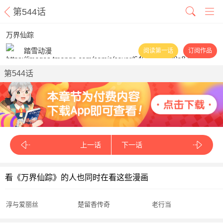
第544话
万界仙踪
踏雪动漫
阅读第一话
订阅作品
第544话
上一话
下一话
看《万界仙踪》的人也同时在看这些漫画
淳与爱丽丝
楚留香传奇
老行当