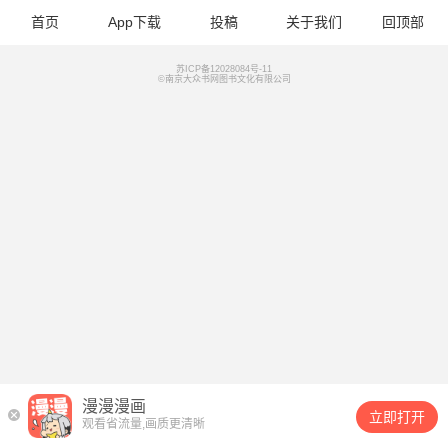
首页
App下载
投稿
关于我们
回顶部
苏ICP备12028084号-11
©南京大众书网图书文化有限公司
漫漫漫画
立即打开
观看省流量,画质更清晰