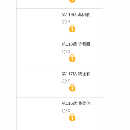
第119话 基因改...
3
第118话 等我回...
2
第117话 我还有...
5
第116话 我要你...
0