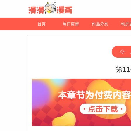
首页
每日更新
作品分类
动态
第1