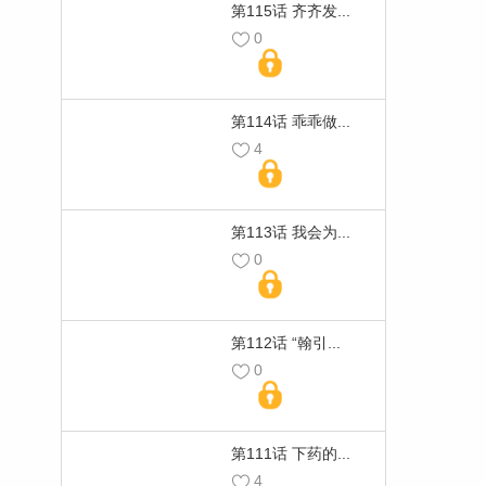
第115话 齐齐发...
0
第114话 乖乖做...
4
第113话 我会为...
0
第112话 “翰引...
0
第111话 下药的...
4