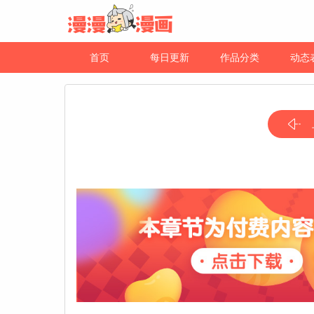
首页
每日更新
作品分类
动态