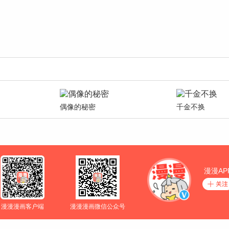
偶像的秘密
千金不换
漫漫AP
漫漫漫画客户端
漫漫漫画微信公众号