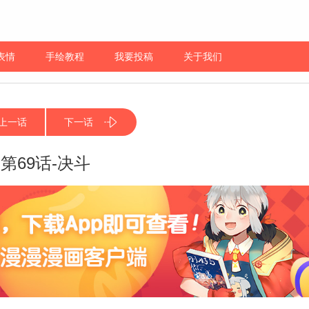
表情
手绘教程
我要投稿
关于我们
上一话
下一话
第69话-决斗