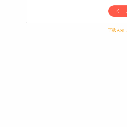
下载 Ap