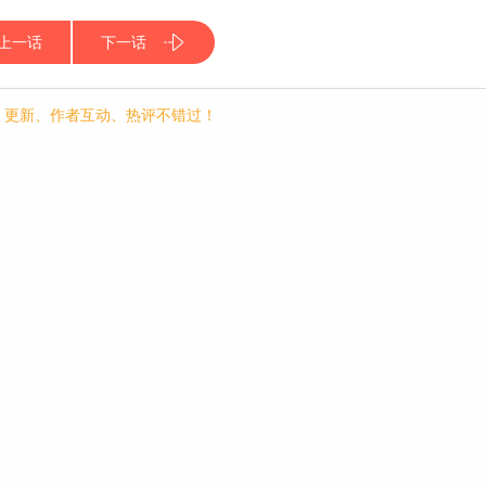
上一话
下一话
p，更新、作者互动、热评不错过！