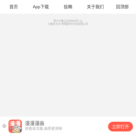
首页
App下载
投稿
关于我们
回顶部
苏ICP备12028084号-11
©南京大众书网图书文化有限公司
漫漫漫画
立即打开
观看省流量,画质更清晰