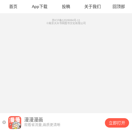
首页
App下载
投稿
关于我们
回顶部
苏ICP备12028084号-11
©南京大众书网图书文化有限公司
漫漫漫画
立即打开
观看省流量,画质更清晰