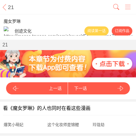
21
魔女罗琳
创迹文化
阅读第一话
订阅作品
21
上一话
下一话
看《魔女罗琳》的人也同时在看这些漫画
爆笑小萌妃
这个化妆师是锦鲤
玲珑劫