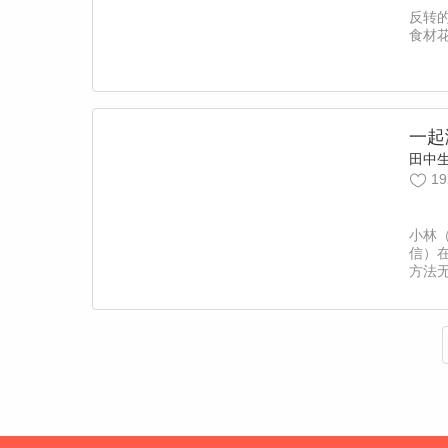
反转
食材
一起
田中
19
小林
信）
方法
在演
几乎
独揽
遇时
人形
小信
了缅
边，
完成