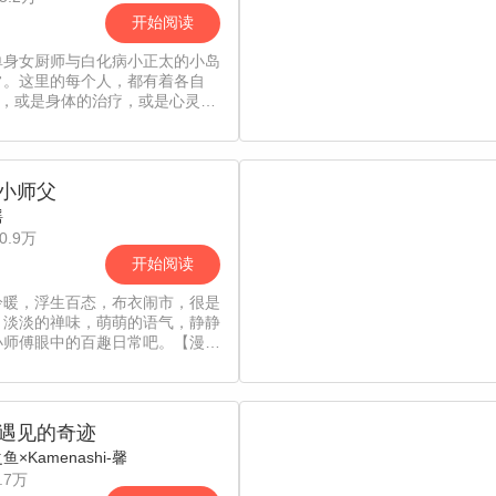
开始阅读
单身女厨师与白化病小正太的小岛
常。这里的每个人，都有着各自
”，或是身体的治疗，或是心灵的
——是小岛的神奇力量？还是因
重拾了人情的温暖？【漫漫独家，
一更新，责编：CC】
小师父
摇
0.9万
开始阅读
冷暖，浮生百态，布衣闹市，很是
。淡淡的禅味，萌萌的语气，静静
小师傅眼中的百趣日常吧。【漫漫
，责编：凡】
遇见的奇迹
×Kamenashi-馨
.7万