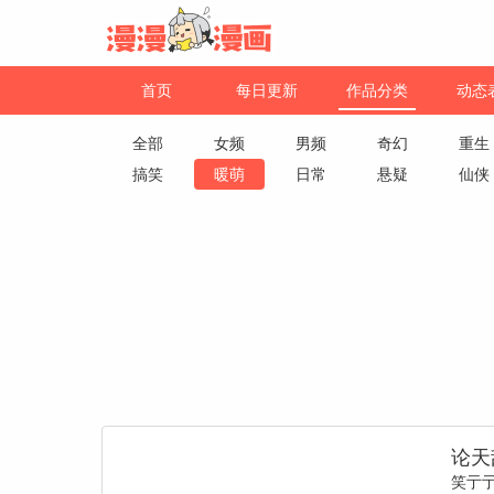
首页
每日更新
作品分类
动态
全部
女频
男频
奇幻
重生
搞笑
暖萌
日常
悬疑
仙侠
论天
笑亍