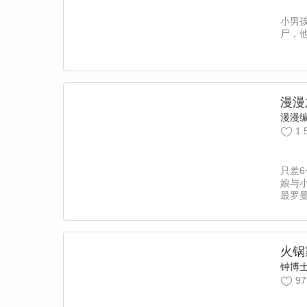
小男
尸，
漫漫
漫漫
1.
只差
娘与
最罗曼
火锅
钟博
97