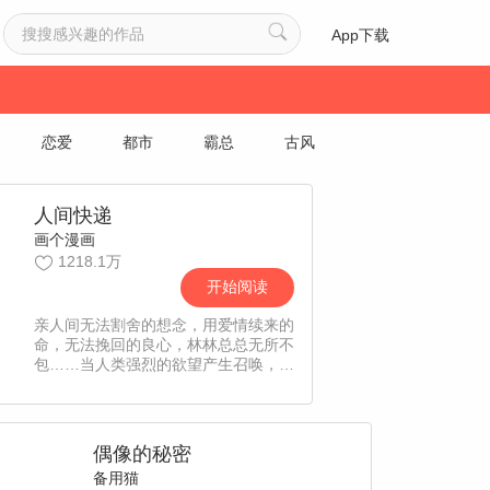
App下载
恋爱
都市
霸总
古风
人间快递
画个漫画
1218.1万
开始阅读
亲人间无法割舍的想念，用爱情续来的
命，无法挽回的良心，林林总总无所不
包……当人类强烈的欲望产生召唤，快
递员便上门取件——您好，人间快递，
没有我们不能寄送的东西。【漫漫独
家，每周六更新，责编：CC】
偶像的秘密
备用猫