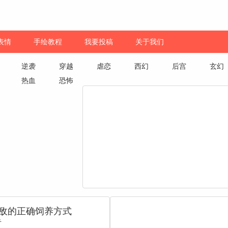
表情
手绘教程
我要投稿
关于我们
逆袭
穿越
虐恋
西幻
后宫
玄幻
热血
恐怖
敌的正确饲养方式
亍