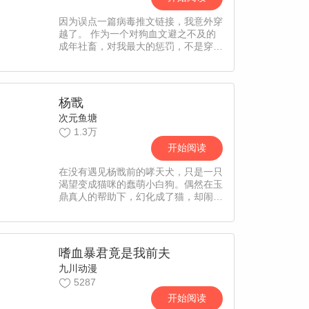
因为误点一篇病毒推文链接，我意外穿
越了。 作为一个对狗血文避之不及的
成年社畜，对我最大的惩罚，不是穿越
进一篇无脑带球跑虐文， 也不是没有
给我女主打脸或女配逆袭的爽文剧本，
而是我穿越成的带球跑文里的，那个
球！
杨戬
次元鱼塘
1.3万
开始阅读
在没有遇见杨戬前的哮天犬，只是一只
渴望变成猫咪的蠢萌小白狗。偶然在玉
鼎真人的帮助下，幻化成了猫，却闹出
了无数笑话。但他也因此遇到了心仪的
女神、知心的小伙伴……在他们的帮助
下，哮天犬最终找回了丢失的本我……
嗜血暴君竟是我前夫
九川动漫
5287
开始阅读