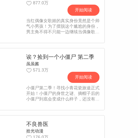
877.0万
开始阅读
当红偶像女歌姬的真实身份竟然是个帅
气小男孩！为了摆脱这个尴尬的身份，
男主角不得不只能一边继续当偶像歌
姬，一边从练习生重新开始。【责编：
CC】
诶？捡到一个小僵尸 第二季
虽虽酱
571.3万
开始阅读
小僵尸第二季！寻找小青花瓷旅途正式
开始！小僵尸的身世之谜、摘帽子后的
小僵尸到底会变成什么样子，还没有姓
名的男主为什么不是偶然捡到的小僵
尸，吊足一年胃口的《诶？捡到一个小
僵尸》第二季，填坑啦！
不良兽医
拾光动漫
176.0万