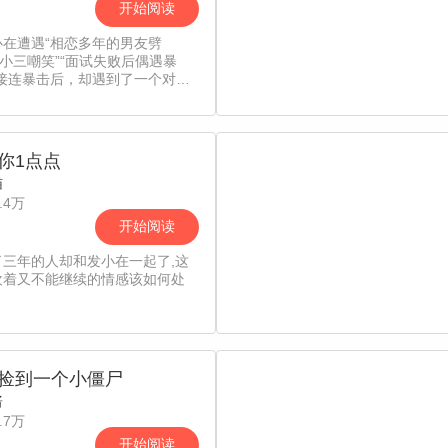
开始阅读
心在遭遇“相恋多年的男友劈
被小三嘲笑”“面试失败后偶遇暴
的接连暴击后，却遇到了一个对她
援手的奇怪男人！这个自称花店老
怪人，会否给洛雲心带来生活的转
【漫漫漫画独家，责编：阿丁&吖
】
你1点点
猫
.4万
开始阅读
了三年的人却和发小在一起了,这
欢着又不能继续的情感该如何处
捡到一个小僵尸
酱
.7万
开始阅读