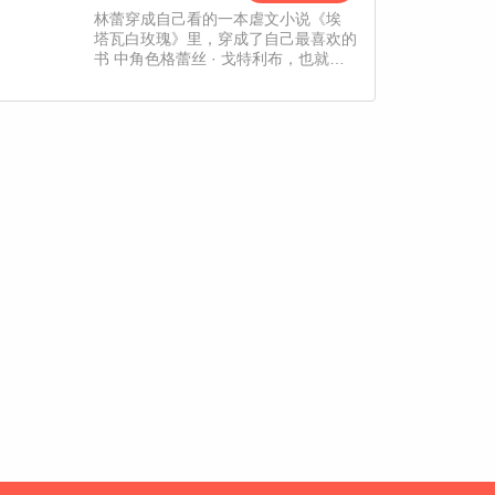
林蕾穿成自己看的一本虐文小说《埃
塔瓦白玫瑰》里，穿成了自己最喜欢的
书 中角色格蕾丝 · 戈特利布，也就是
后来惨 死在她的丈夫——嗜血暴君查
尔斯 · 蒙巴 顿 · 阿尔伯特剑下的王
后。更让人没想到 的是，此时的格蕾
丝才仅仅五岁，这让迫 切想找查尔斯
离婚的她无计可施