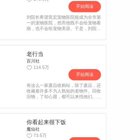
开始阅读
刘院长希望奕宏宠物医院能成为全市第
一的宠物医院，然而他既不会给宠物看
病，也不会给宠物美容。于是，刘院长
不仅将好友知知拉来当前台，还花重金
聘请了天才美女兽医王梓君、零医疗事
故兽医徐文泰、亲和力满分兽医姜敏，
以及一群“朝气蓬勃”的兽医助理，然
老行当
而，在这些殊荣之下，这群兽医的真实
百川社
面目却是“不良”！随后，刘院长被人爆
114.5万
出惊天黑历史，为了还原事实真相，拯
救医院口碑，不着调的员工们都联合起
开始阅读
来，各自发力最后证明了院长的清白，
也使医院成功的渡过了危机，如愿成为
有这么一家废品收购站，除了废品，还
全市第一的宠物医院。【责编：阿丁】
收藏着许多不为人熟知的老物件。回收
外冷内热兽医x神经大条兽医
旧物，了却心愿，都可以来找他们。
——什么！废品收购站？！ 我苏白堂
堂重点大学毕业生怎么可能去那里工
作！ ——月入百万包吃包住老板很
帅。 ——好的老板，真香老板。【责
你看起来很下饭
编：小凡、Echo】
魔仙社
73.5万