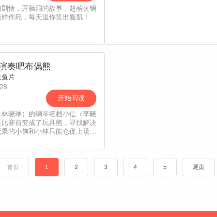
的剧情，开脑洞的故事，超萌火锅
花样作死，每天逗你笑出腹肌！
演奏吧布偶熊
生鱼片
28
开始阅读
（林晓琳）的钢琴搭档小信（李晓
在比赛前变成了玩具熊，寻找解决
无果的小信和小林只能仓促上场。
奏中小信因为布偶熊的手粗壮笨拙
无法弹奏，在来到高难度部分小林
两人的和弦，小信想起他和小林相
小林的弹琴方法恢复信心，幻化回
首页
1
2
3
4
5
尾页
完成了四手联弹演出。现实其实是
因为车祸去世，小信的搭档小林为
怀小信把小信喜欢的熊玩偶放一
一个人完成了本该由小林小信一起
的四手联弹演出。