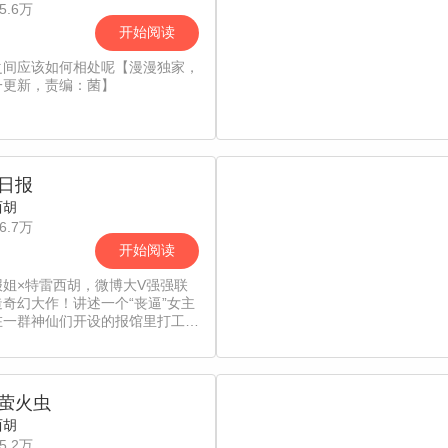
5.6万
开始阅读
之间应该如何相处呢【漫漫独家，
一更新，责编：菌】
日报
西胡
6.7万
开始阅读
报姐×特雷西胡，微博大V强强联
奇幻大作！讲述一个“丧逼”女主
在一群神仙们开设的报馆里打工体
间百态的日常。你将会是下一个受
象吗？[漫漫独家，逢周日更新，
CC]
萤火虫
西胡
5.2万