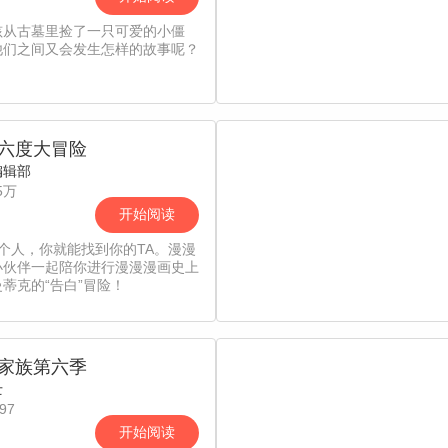
孩从古墓里捡了一只可爱的小僵
他们之间又会发生怎样的故事呢？
六度大冒险
编辑部
5万
开始阅读
6个人，你就能找到你的TA。漫漫
小伙伴一起陪你进行漫漫漫画史上
蒂克的“告白”冒险！
家族第六季
士
97
开始阅读