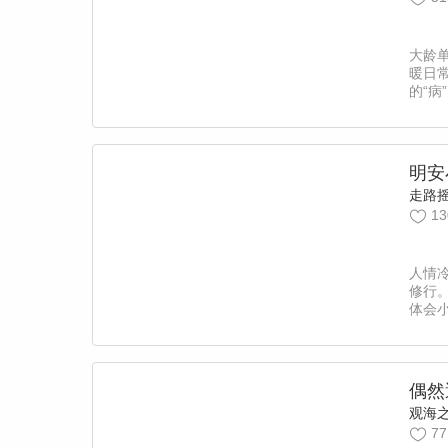
大龄
暖日
的“病
慰藉
为，
每周
明安
走路
13
人情
修行
体会
独家
偶然
观海之鱼
77