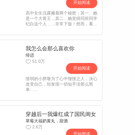
开始阅读
高中女生沈露藏着两个秘密：其一、她
是一个大胃王，其二，她觉得同班同学
纪白这个人……非常下饭！然而，看起
来温柔帅气的纪白，面对沈露时总是特
别不耐烦、脾气特别坏！尽管如此，在
纪白被“欺负”时，沈露还是义无反顾地
站出来——唉！谁让纪白足够“下
我怎么会那么喜欢你
饭”呢！【责编：吖西】
绯迌
51.0万
开始阅读
懦弱的小胖墩为了心中憧憬之人，决心
改变自己，却发现一切似乎没那么简
单……
穿越后一我爆红成了国民闺女
草莓大福奶黄丸，甜酒
2.6万
开始阅读