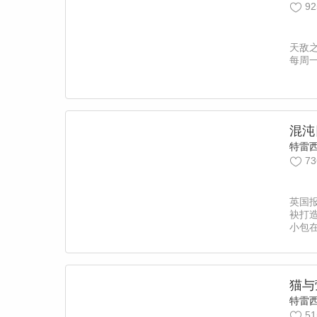
92
天敌
每周
混沌
特雷
73
英国
袂打造
小包
验世
访对
责编：
猫与
特雷
51