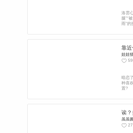
洛雲
腿”“
雨”
伸出
板的
机？
西。
靠近
娃娃
59
暗恋
种喜
置?
诶？
虽虽
27