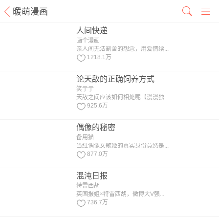
暖萌漫画
人间快递
画个漫画
亲人间无法割舍的想念，用爱情续...
1218.1万
论天敌的正确饲养方式
笑亍亍
天敌之间应该如何相处呢【漫漫独...
925.6万
偶像的秘密
备用猫
当红偶像女歌姬的真实身份竟然是...
877.0万
混沌日报
特雷西胡
英国报姐×特雷西胡，微博大V强...
736.7万