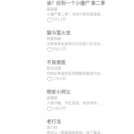
诶？捡到一个小僵尸 第二季
虽虽酱
小僵尸第二季！寻找小青花瓷旅途...
571.3万
猫与萤火虫
特雷西胡
大龄单身女厨师与白化病小正太的...
515.2万
不良兽医
拾光动漫
刘院长希望奕宏宠物医院能成为全...
176.0万
明安小师父
走路摇
人情冷暖，浮生百态，布衣闹市，...
130.9万
老行当
百川社
有这么一家废品收购站，除了废品...