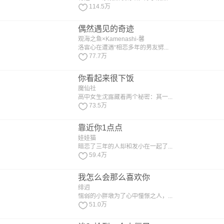
114.5万
偶然遇见的奇迹
观海之鱼×Kamenashi-馨
洛雲心在遭遇“相恋多年的男友劈...
77.7万
你看起来很下饭
魔仙社
高中女生沈露藏着两个秘密：其一...
73.5万
靠近你1点点
娃娃猫
暗恋了三年的人却和发小在一起了...
59.4万
我怎么会那么喜欢你
绯迌
懦弱的小胖墩为了心中憧憬之人，...
51.0万