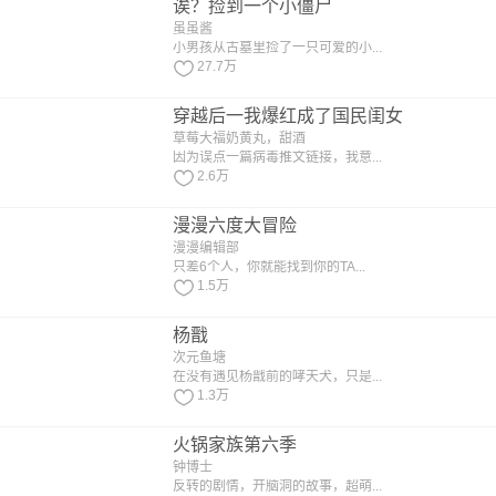
诶？捡到一个小僵尸
虽虽酱
小男孩从古墓里捡了一只可爱的小...
27.7万
穿越后一我爆红成了国民闺女
草莓大福奶黄丸，甜酒
因为误点一篇病毒推文链接，我意...
2.6万
漫漫六度大冒险
漫漫编辑部
只差6个人，你就能找到你的TA...
1.5万
杨戬
次元鱼塘
在没有遇见杨戬前的哮天犬，只是...
1.3万
火锅家族第六季
钟博士
反转的剧情，开脑洞的故事，超萌...