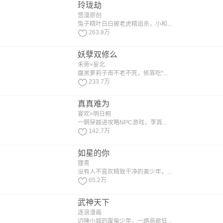
玲珑劫
悠漫原创
兔子精叶白白被老虎精追杀，小和...
263.8万
妖孽双修么
禾旁×妄北
腹黑萝莉子南不老不死，依靠吃“...
233.7万
真真难为
宴欢×明日桐
一朝穿越进攻略NPC游戏，李真...
142.7万
如星的你
狸青
没有人不喜欢精致干净的美少年，...
65.2万
武神天下
逐浪漫画
边陲小城的废柴少年，一路高歌狂...