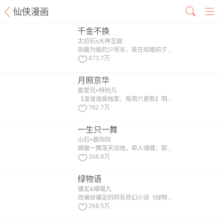
仙侠漫画
千金不换
太初石x大神互娱
指腹为婚的少将军，竟在结婚前夕...
873.7万
月照京华
面堂兄×特别凡
【漫漫漫画独家，每周六更新】明...
762.7万
一生只一舞
山石×鹿钩钩
嫦娥一舞荡天动地，牵人魂魄；那...
346.8万
绿物语
镰足&喵喵九
改编自镰足的同名奇幻小说《绿物...
268.5万