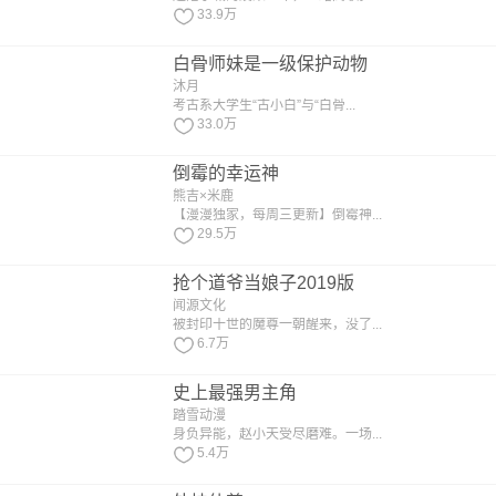
33.9万
白骨师妹是一级保护动物
沐月
考古系大学生“古小白”与“白骨...
33.0万
倒霉的幸运神
熊吉×米鹿
【漫漫独家，每周三更新】倒霉神...
29.5万
抢个道爷当娘子2019版
闻源文化
被封印十世的魔尊一朝醒来，没了...
6.7万
史上最强男主角
踏雪动漫
身负异能，赵小天受尽磨难。一场...
5.4万