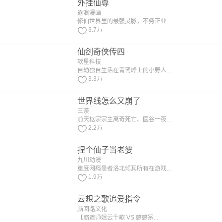
外挂仙尊
逐浪漫画
修仙世界里的最强灵脉，不务正业...
3.7万
仙剑奇侠传四
软星科技
自幼独自生活在青鸾峰上的小野人...
3.3万
世界线怎么又崩了
三荼
前天枢宗宗主离奇死亡、医谷一夜...
2.2万
捏个仙子当老婆
九川动漫
重度网瘾患者洛北倾其所有在游戏...
1.9万
云想之歌追爱指令
脑回路文化
【霸道师姐云千歌 VS 憨憨宗...