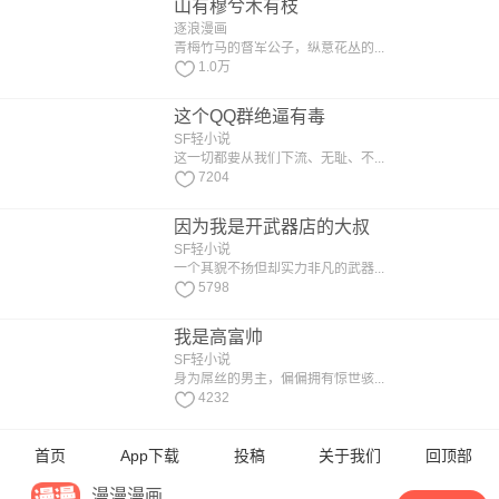
山有穆兮木有枝
逐浪漫画
青梅竹马的督军公子，纵意花丛的...
1.0万
这个QQ群绝逼有毒
SF轻小说
这一切都要从我们下流、无耻、不...
7204
因为我是开武器店的大叔
SF轻小说
一个其貌不扬但却实力非凡的武器...
5798
我是高富帅
SF轻小说
身为屌丝的男主，偏偏拥有惊世骇...
4232
首页
App下载
投稿
关于我们
回顶部
漫漫漫画