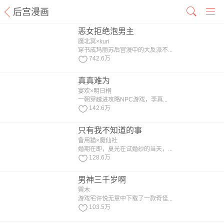
后宫漫画
恶女拒绝泡男主
魔北冥×kuri
穿书成玛丽苏后宫漫中的大反派不...
742.6万
真真难为
宴欢×明日桐
一朝穿越进攻略NPC游戏，李真...
142.6万
只有我不知道的事
备用猫×魔仙社
婚期在即，夏光在试婚纱的当天，...
128.6万
男神三千岁啊
巽木
游戏宅许悦无意中下载了一款奇怪...
103.5万