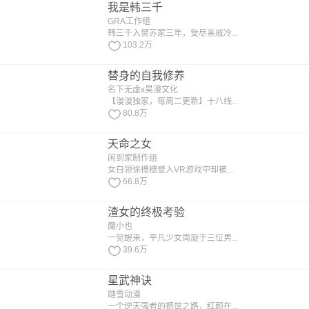
我是韩三千
GRA工作组
韩三千入赘苏家三年，受尽亲戚冷...
103.2万
替身的自我修养
名下无虚x昊漫文化
【漫漫独家，每周二更新】十八线...
80.8万
天命之女
闲到家制作组
女白领徐穗穗登入VR游戏中却被...
66.8万
渣女的终极考验
魔小也
一觉醒来，平凡少女周旋于三位男...
39.6万
星武神诀
踏雪动漫
一个逆天强者的撼世之路，红颜在...