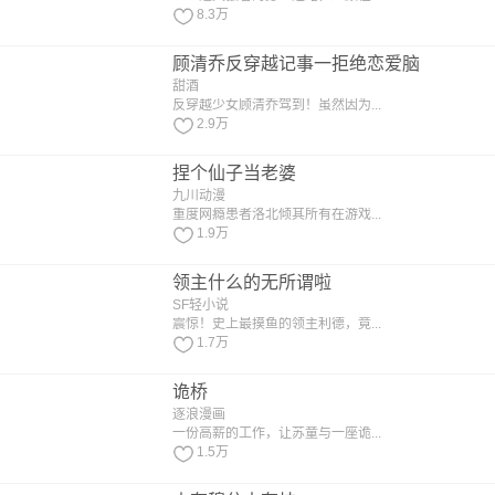
8.3万
顾清乔反穿越记事一拒绝恋爱脑
甜酒
反穿越少女顾清乔驾到！虽然因为...
2.9万
捏个仙子当老婆
九川动漫
重度网瘾患者洛北倾其所有在游戏...
1.9万
领主什么的无所谓啦
SF轻小说
震惊！史上最摸鱼的领主利德，竟...
1.7万
诡桥
逐浪漫画
一份高薪的工作，让苏童与一座诡...
1.5万