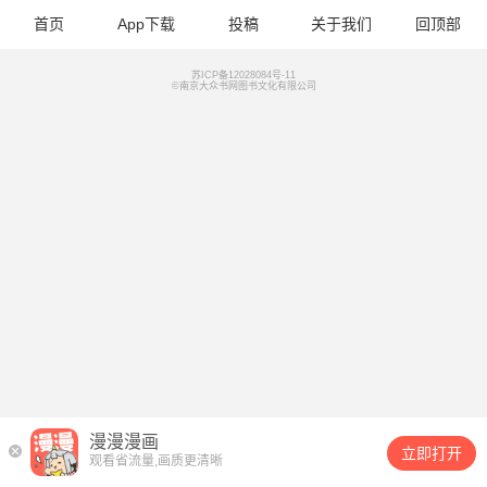
首页
App下载
投稿
关于我们
回顶部
苏ICP备12028084号-11
©南京大众书网图书文化有限公司
漫漫漫画
立即打开
观看省流量,画质更清晰